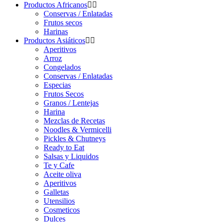
Productos Africanos
Conservas / Enlatadas
Frutos secos
Harinas
Productos Asiáticos
Aperitivos
Arroz
Congelados
Conservas / Enlatadas
Especias
Frutos Secos
Granos / Lentejas
Harina
Mezclas de Recetas
Noodles & Vermicelli
Pickles & Chutneys
Ready to Eat
Salsas y Liquidos
Te y Cafe
Aceite oliva
Aperitivos
Galletas
Utensilios
Cosmeticos
Dulces