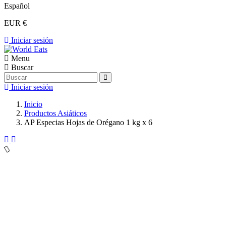
Español
EUR €
Iniciar sesión
Menu
Buscar
Iniciar sesión
Inicio
Productos Asiáticos
AP Especias Hojas de Orégano 1 kg x 6