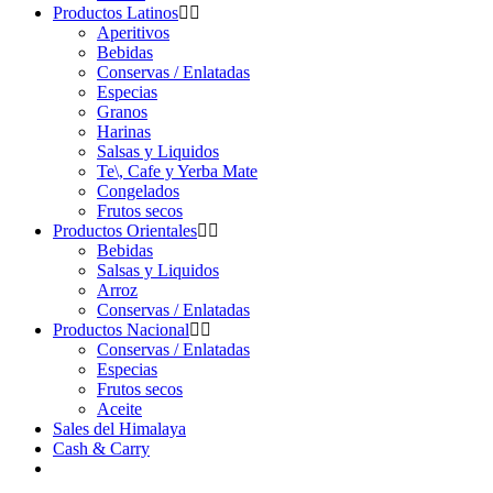
Productos Latinos
Aperitivos
Bebidas
Conservas / Enlatadas
Especias
Granos
Harinas
Salsas y Liquidos
Te\, Cafe y Yerba Mate
Congelados
Frutos secos
Productos Orientales
Bebidas
Salsas y Liquidos
Arroz
Conservas / Enlatadas
Productos Nacional
Conservas / Enlatadas
Especias
Frutos secos
Aceite
Sales del Himalaya
Cash & Carry