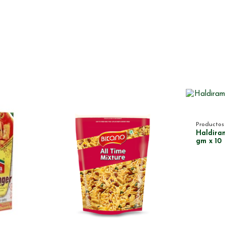
Productos 
Haldira
gm x 10