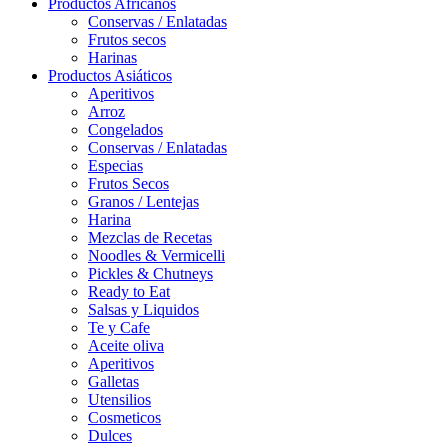
Productos Africanos
Conservas / Enlatadas
Frutos secos
Harinas
Productos Asiáticos
Aperitivos
Arroz
Congelados
Conservas / Enlatadas
Especias
Frutos Secos
Granos / Lentejas
Harina
Mezclas de Recetas
Noodles & Vermicelli
Pickles & Chutneys
Ready to Eat
Salsas y Liquidos
Te y Cafe
Aceite oliva
Aperitivos
Galletas
Utensilios
Cosmeticos
Dulces