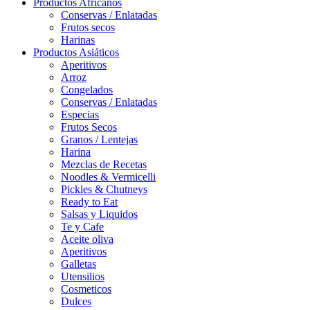
Productos Africanos
Conservas / Enlatadas
Frutos secos
Harinas
Productos Asiáticos
Aperitivos
Arroz
Congelados
Conservas / Enlatadas
Especias
Frutos Secos
Granos / Lentejas
Harina
Mezclas de Recetas
Noodles & Vermicelli
Pickles & Chutneys
Ready to Eat
Salsas y Liquidos
Te y Cafe
Aceite oliva
Aperitivos
Galletas
Utensilios
Cosmeticos
Dulces