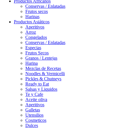
Productos Africanos
Conservas / Enlatadas
Frutos secos
Harinas
Productos Asiáticos
Aperitivos
Arroz
Congelados
Conservas / Enlatadas
Especias
Frutos Secos
Granos / Lentejas
Harina
Mezclas de Recetas
Noodles & Vermicelli
Pickles & Chutneys
Ready to Eat
Salsas y Liquidos
Te y Cafe
Aceite oliva
Aperitivos
Galletas
Utensilios
Cosmeticos
Dulces