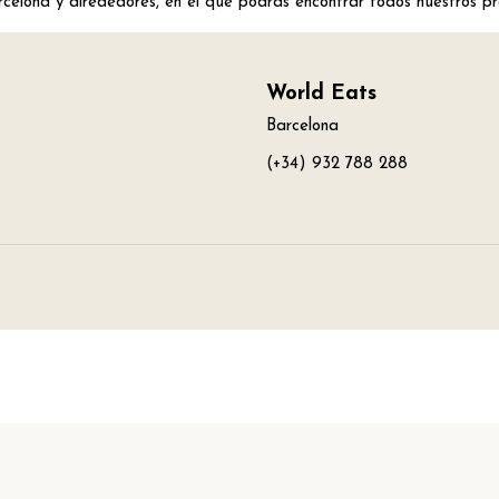
celona y alrededores, en el que podrás encontrar todos nuestros pr
World Eats
Barcelona
(+34) 932 788 288