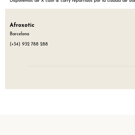
Disponemos de X cash & carry repartidos por la ciudad de Bar
Afroxotic
Barcelona
(+34) 932 788 288