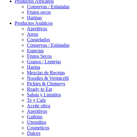
Productos Africanos
Conservas / Enlatadas
Frutos secos
Harinas
Productos Asiáticos
Aperitivos
Arroz
Congelados
Conservas / Enlatadas
Especias
Frutos Secos
Granos / Lentejas
Harina
Mezclas de Recetas
Noodles & Vermicelli
Pickles & Chutneys
Ready to Eat
Salsas y Liquidos
Te y Cafe
Aceite oliva
Aperitivos
Galletas
Utensilios
Cosmeticos
Dulces