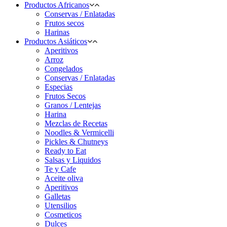
Productos Africanos
Conservas / Enlatadas
Frutos secos
Harinas
Productos Asiáticos
Aperitivos
Arroz
Congelados
Conservas / Enlatadas
Especias
Frutos Secos
Granos / Lentejas
Harina
Mezclas de Recetas
Noodles & Vermicelli
Pickles & Chutneys
Ready to Eat
Salsas y Liquidos
Te y Cafe
Aceite oliva
Aperitivos
Galletas
Utensilios
Cosmeticos
Dulces