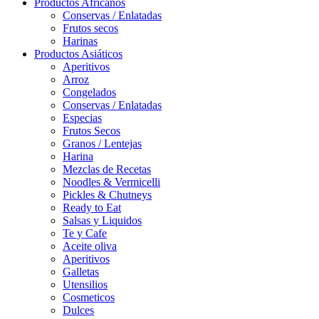
Productos Africanos
Conservas / Enlatadas
Frutos secos
Harinas
Productos Asiáticos
Aperitivos
Arroz
Congelados
Conservas / Enlatadas
Especias
Frutos Secos
Granos / Lentejas
Harina
Mezclas de Recetas
Noodles & Vermicelli
Pickles & Chutneys
Ready to Eat
Salsas y Liquidos
Te y Cafe
Aceite oliva
Aperitivos
Galletas
Utensilios
Cosmeticos
Dulces