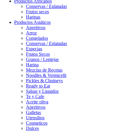
Productos Africanos
Conservas / Enlatadas
Frutos secos
Harinas
Productos Asiáticos
Aperitivos
Arroz
Congelados
Conservas / Enlatadas
Especias
Frutos Secos
Granos / Lentejas
Harina
Mezclas de Recetas
Noodles & Vermicelli
Pickles & Chutneys
Ready to Eat
Salsas y Liquidos
Te y Cafe
Aceite oliva
Aperitivos
Galletas
Utensilios
Cosmeticos
Dulces