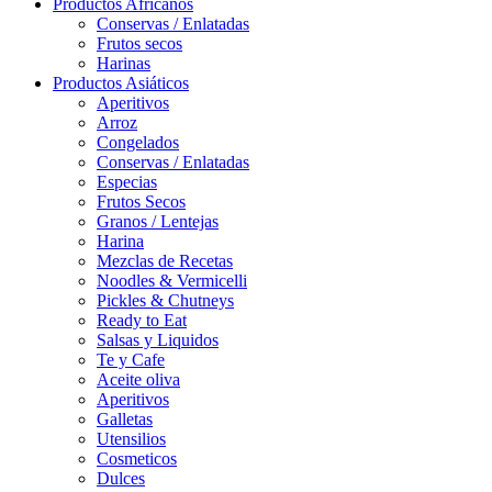
Productos Africanos
Conservas / Enlatadas
Frutos secos
Harinas
Productos Asiáticos
Aperitivos
Arroz
Congelados
Conservas / Enlatadas
Especias
Frutos Secos
Granos / Lentejas
Harina
Mezclas de Recetas
Noodles & Vermicelli
Pickles & Chutneys
Ready to Eat
Salsas y Liquidos
Te y Cafe
Aceite oliva
Aperitivos
Galletas
Utensilios
Cosmeticos
Dulces