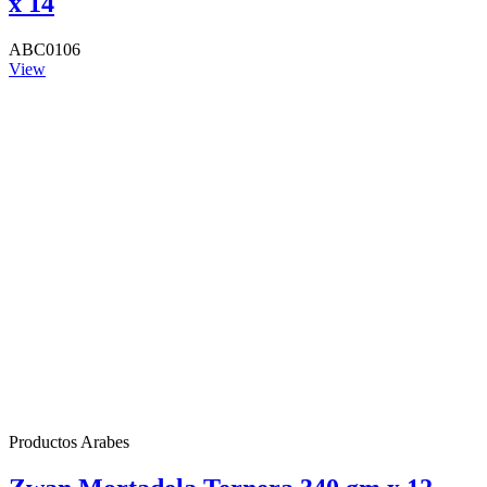
x 14
ABC0106
View
Productos Arabes