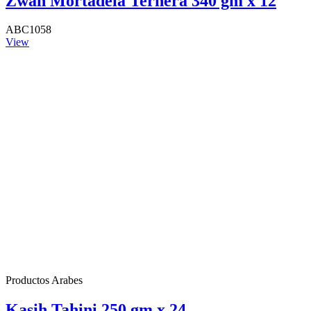
Zwan Mortadela Ternera 340 gm x 12
ABC1058
View
Productos Arabes
Kasih Tahini 250 gm x 24